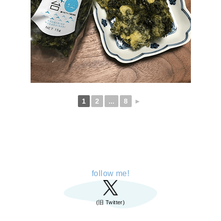
1
2
...
8
►
follow me!
(旧 Twitter)